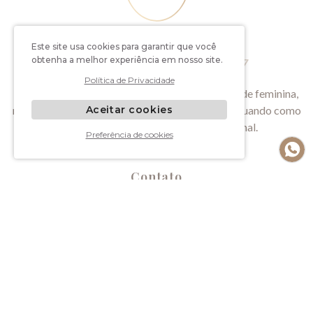
Dra. Daiane Ferla Manzato
Este site usa cookies para garantir que você
obtenha a melhor experiência em nosso site.
CRM 35856 | RQE 31394 | TEGO 2017
Política de Privacidade
A Dra. Daiane dedica-se ao estudo da longevidade feminina,
Aceitar cookies
modulação hormonal e estética íntima e segue atuando como
obstetra por ser uma paixão incondicional.
Preferência de cookies
Contato
R. Santos
Dumont, 1285
-
sala térrea - Pharos Corp
B. Exposição
-
Caxias do Sul - RS
CEP: 95020-310
(54) 3039-0303
|
(54) 99689.9740